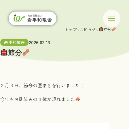
トップ
お知らせ
節分
2026.02.13
岩手和敬荘
節分
２月３日、節分の豆まきを行いました！
今年もお馴染みの３体が現れました